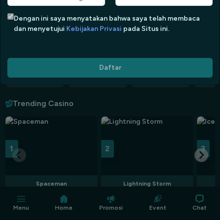
Dengan ini saya menyatakan bahwa saya telah membaca
dan menyetujui
Kebijakan Privasi
pada Situs ini.
1
2
3
4
Daftar
Mahjong Ways
Mahjong Ways 2
Mahjong Wilds
Mahjong Wins 
PGSoft
PGSoft
CQ9
Pra
Trending Casino
1
2
3
Spaceman
Lightning Storm
Pragmatic Live
Evolution
Menu
Home
Promosi
Event
Chat
Trending Games