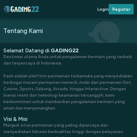
Login
Register
Tentang Kami
Selamat Datang di
GADING22
Destinasi utama Anda untuk pengalaman bermain yang terbaik
dan terpercaya di Indonesia.
Kami adalah platform permainan terkemuka yang menyediakan
berbagai macam permainan menarik, mulai dari permainan Slot,
Casino, Sports, Sabung, Arcade, hingga Interactive. Dengan
lisensi resmi dan teknologi keamanan tercanggih, kami
berkomitmen untuk memberikan pengalaman bermain yang
aman dan menyenangkan.
Visi & Misi
Menjadi situs permainan yang paling dipercaya dan
menyediakan hiburan berkualitas tinggi dengan pelayanan